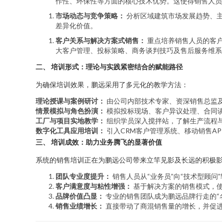
作性、环保性等方面的核心技术优势。这使得销售人员
市场动态与竞争策略：
分析区域建筑市场发展趋势、
差异化价值。
客户关系与解决方案式销售：
重点培养销售人员的客户
大客户管理、投标策略、商务谈判技巧及售后服务维系
二、 培训形式：理论与实践紧密结合的赋能路径
为确保培训效果，鹏远采用了多元化的教学方法：
理论授课与案例研讨：
由公司内部技术专家、资深销售总监
情景模拟与角色扮演：
模拟投标现场、客户异议处理、合同
工厂与项目实地教学：
组织学员深入搅拌站，了解生产流程
数字化工具应用培训：
引入CRM客户管理系统、移动销售A
三、 培训成效：助力业务腾飞的显著价值
系统的销售培训正在为鹏远公司带来立竿见影及长远的积极
团队专业度提升：
销售人员从“业务员”向“技术型顾
客户满意度与粘性增强：
基于解决方案的销售模式，
品牌价值凸显：
专业的销售团队成为鹏远品牌行走的“
销售业绩增长：
直接带动了商混销售量的增长，并促