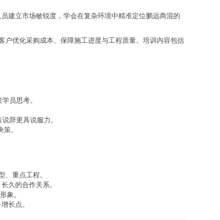
人员建立市场敏锐度，学会在复杂环境中精准定位鹏远商混的
助客户优化采购成本、保障施工进度与工程质量。培训内容包括
发学员思考。
售说辞更具说服力。
决策。
大型、重点工程。
、长久的合作关系。
牌形象。
务增长点。